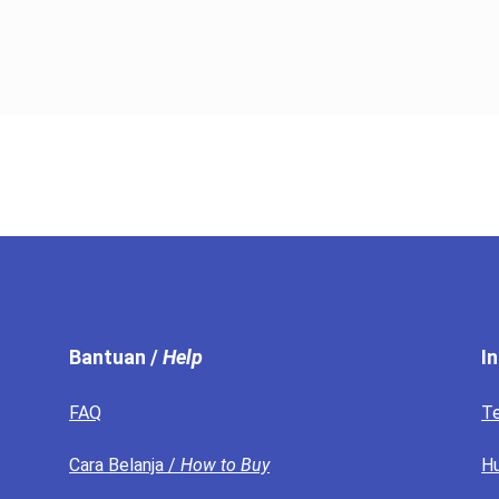
Bantuan /
Help
I
FAQ
T
Cara Belanja /
How to Buy
Hu