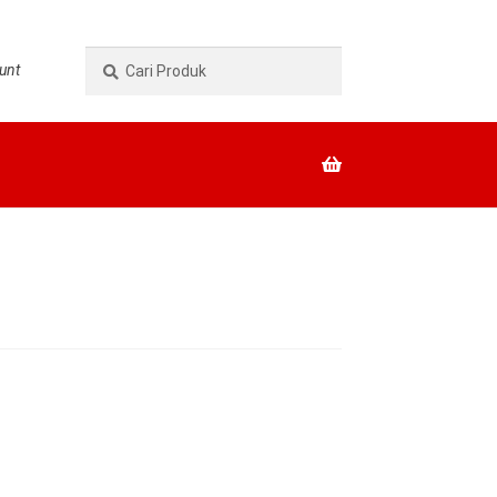
Pencarian
Cari
unt
untuk: