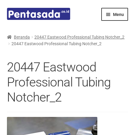
Skip
Skip
Menu
to
to
navigation
content
Expand
Pentamed
child
Beranda
20447 Eastwood Professional Tubing Notcher_2
menu
20447 Eastwood Professional Tubing Notcher_2
Mindray
Spencer
20447 Eastwood
Expand
Principals
Professional Tubing
child
menu
Notcher_2
E-Catalogue