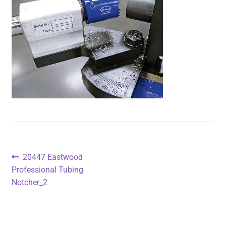
Navigasi
Previous
20447 Eastwood
post:
Professional Tubing
pos
Notcher_2