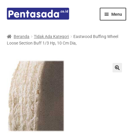
Skip
Skip
Menu
to
to
navigation
content
Expand
Pentamed
child
Beranda
Tidak Ada Kategori
Eastwood Buffing Wheel
menu
Loose Section Buff 1/3 Hp, 10 Cm Dia,
Mindray
Spencer
Expand
Principals
child
menu
E-Catalogue