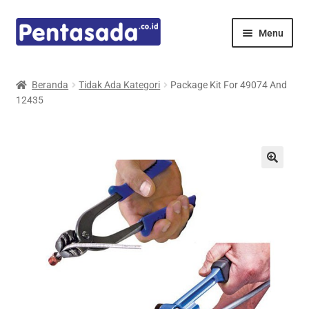
Skip
Skip
Menu
to
to
navigation
content
Expand
Pentamed
child
Beranda
Tidak Ada Kategori
Package Kit For 49074 And
menu
12435
Mindray
Spencer
Expand
Principals
child
menu
E-Catalogue