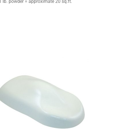
. powder = approximate 20 sq.ft.