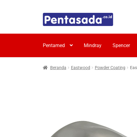
Skip
Skip
to
to
navigation
content
Pentamed
Mindray
Spencer
Beranda
Eastwood
Powder Coating
Eas