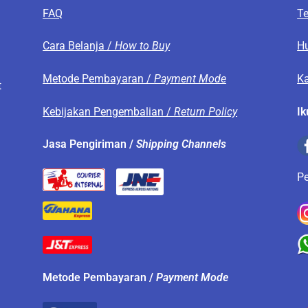
FAQ
T
s
Cara Belanja /
How to Buy
H
Metode Pembayaran /
Payment Mode
Ka
t
Kebijakan Pengembalian /
Return Policy
Ik
.
Jasa Pengiriman /
Shipping Channels
P
Metode Pembayaran /
Payment Mode