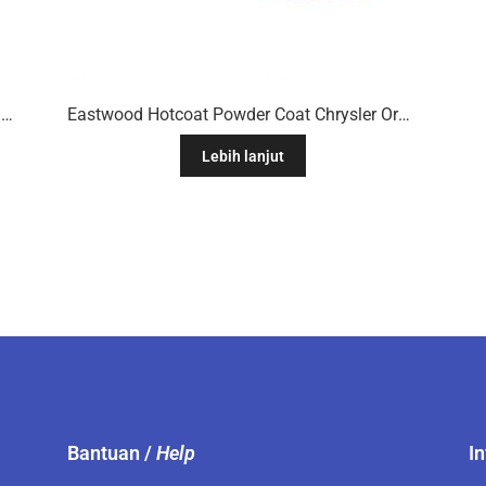
Eastwood Hotcoat Powder Coat Chevy Orange/Vermilion
Eastwood Hotcoat Powder Coat Chrysler Orange
Lebih lanjut
Bantuan /
Help
I