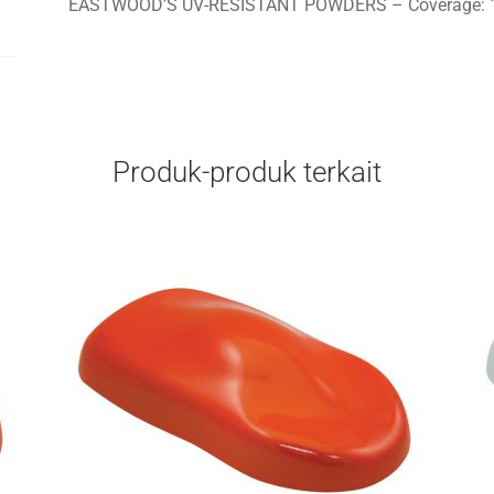
EASTWOOD’S UV-RESISTANT POWDERS – Coverage: 1 lb
Produk-produk terkait