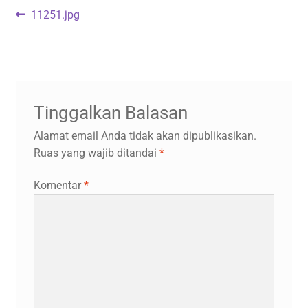
Navigasi
Previous
11251.jpg
post:
pos
Tinggalkan Balasan
Alamat email Anda tidak akan dipublikasikan.
Ruas yang wajib ditandai
*
Komentar
*