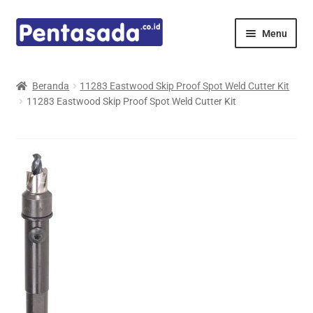
Skip
Skip
Menu
to
to
navigation
content
Expand
Pentamed
child
Beranda
11283 Eastwood Skip Proof Spot Weld Cutter Kit
menu
11283 Eastwood Skip Proof Spot Weld Cutter Kit
Mindray
Spencer
Expand
Principals
child
menu
E-Catalogue