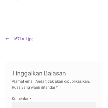
Navigasi
Previous
11671A-1.jpg
post:
pos
Tinggalkan Balasan
Alamat email Anda tidak akan dipublikasikan.
Ruas yang wajib ditandai
*
Komentar
*