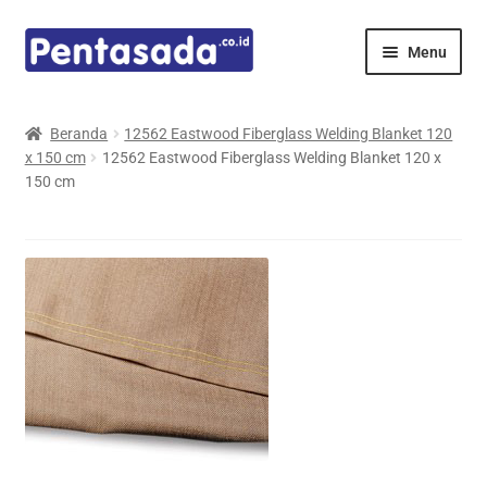
Skip
Skip
Menu
to
to
navigation
content
Expand
Pentamed
child
Beranda
12562 Eastwood Fiberglass Welding Blanket 120
menu
x 150 cm
12562 Eastwood Fiberglass Welding Blanket 120 x
Mindray
150 cm
Spencer
Expand
Principals
child
menu
E-Catalogue