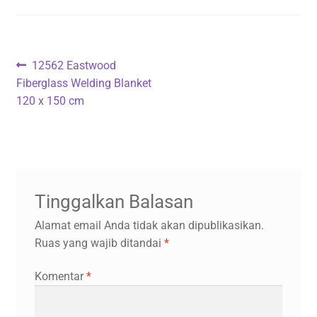
Navigasi
Previous
12562 Eastwood
post:
Fiberglass Welding Blanket
pos
120 x 150 cm
Tinggalkan Balasan
Alamat email Anda tidak akan dipublikasikan.
Ruas yang wajib ditandai
*
Komentar
*