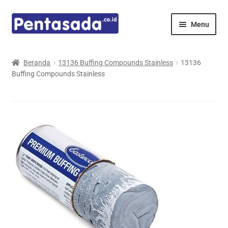
Skip
Skip
Menu
to
to
navigation
content
Expand
Pentamed
child
Beranda
13136 Buffing Compounds Stainless
13136
menu
Buffing Compounds Stainless
Mindray
Spencer
Expand
Principals
child
menu
E-Catalogue