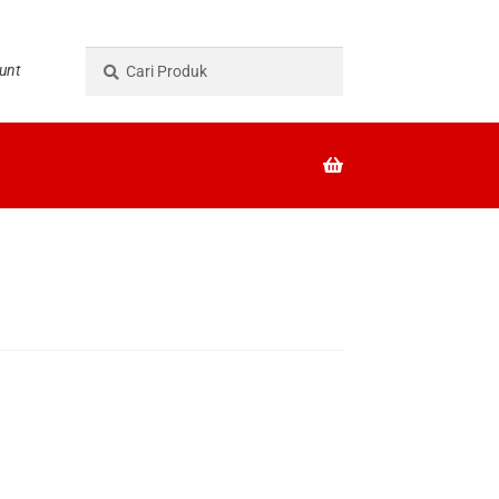
Pencarian
Cari
unt
untuk: