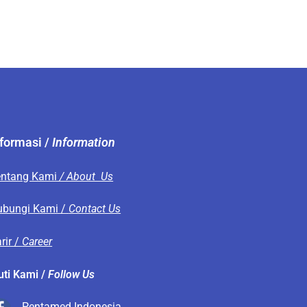
nformasi /
Information
entang Kami
/ About Us
ubungi Kami /
Contact Us
rir /
Career
uti Kami /
Follow Us
Pentamed Indonesia