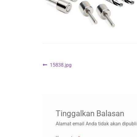
Navigasi
Previous
15838.jpg
post:
pos
Tinggalkan Balasan
Alamat email Anda tidak akan dipubli