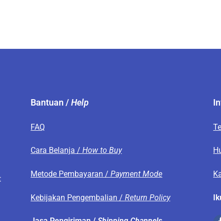
Bantuan /
Help
I
FAQ
T
s
Cara Belanja /
How to Buy
H
Metode Pembayaran /
Payment Mode
Ka
t
Kebijakan Pengembalian /
Return Policy
Ik
.
Jasa Pengiriman /
Shipping Channels