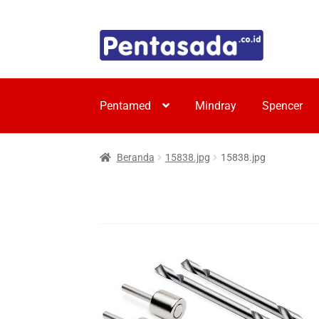
Skip
Skip
to
to
navigation
content
Pentamed
Mindray
Spencer
Beranda
15838.jpg
15838.jpg