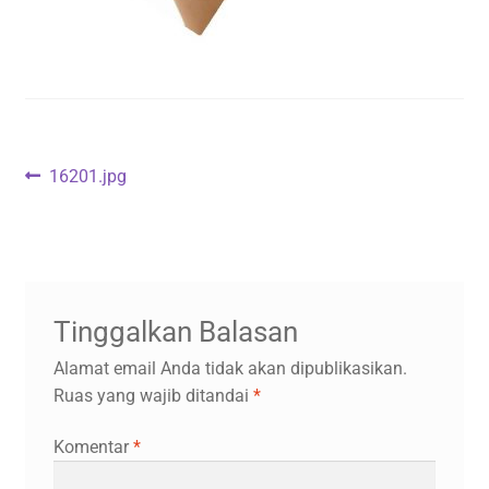
Navigasi
Previous
16201.jpg
post:
pos
Tinggalkan Balasan
Alamat email Anda tidak akan dipublikasikan.
Ruas yang wajib ditandai
*
Komentar
*