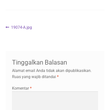
Navigasi
Previous
19074-A.jpg
post:
pos
Tinggalkan Balasan
Alamat email Anda tidak akan dipublikasikan.
Ruas yang wajib ditandai
*
Komentar
*