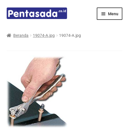
Skip
Skip
Menu
to
to
navigation
content
Expand
Pentamed
child
Beranda
19074-A.jpg
19074-A.jpg
menu
Mindray
Spencer
Expand
Principals
child
menu
E-Catalogue