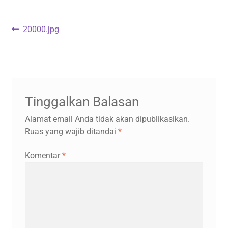
Navigasi
Previous
20000.jpg
post:
pos
Tinggalkan Balasan
Alamat email Anda tidak akan dipublikasikan.
Ruas yang wajib ditandai
*
Komentar
*