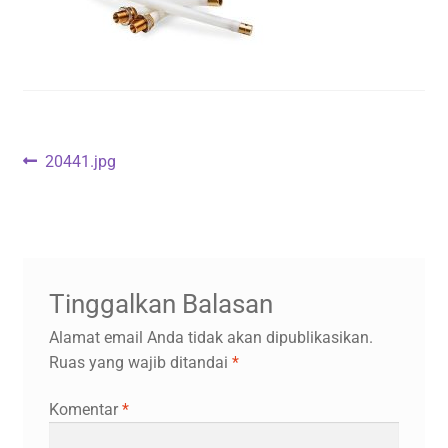
Navigasi
Previous
20441.jpg
post:
pos
Tinggalkan Balasan
Alamat email Anda tidak akan dipublikasikan.
Ruas yang wajib ditandai
*
Komentar
*