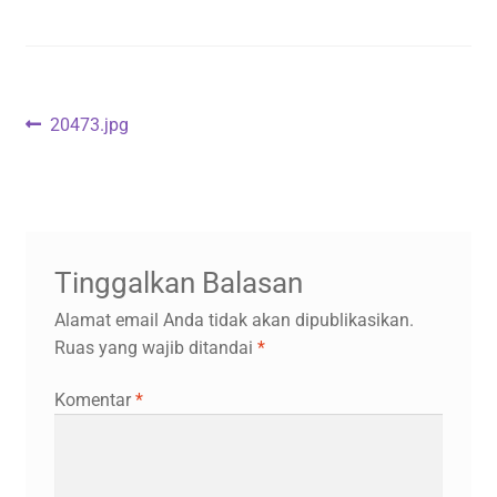
Navigasi
Previous
20473.jpg
post:
pos
Tinggalkan Balasan
Alamat email Anda tidak akan dipublikasikan.
Ruas yang wajib ditandai
*
Komentar
*