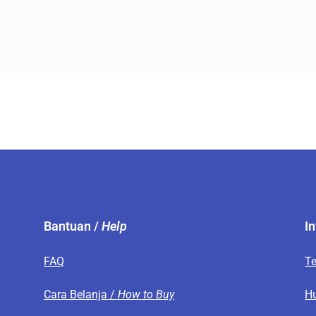
Bantuan /
Help
I
FAQ
T
s
Cara Belanja /
How to Buy
H