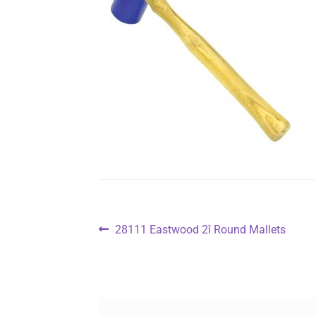
Navigasi
Previous
28111 Eastwood 2î Round Mallets
post:
pos