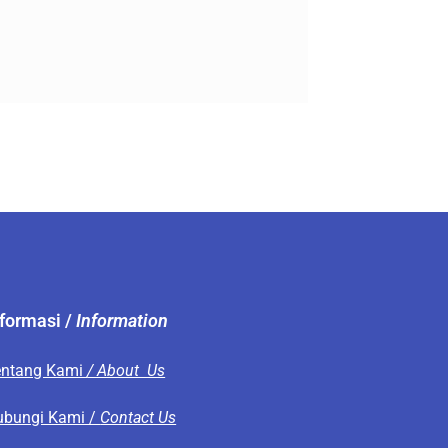
nformasi /
Information
entang Kami
/ About Us
ubungi Kami /
Contact Us