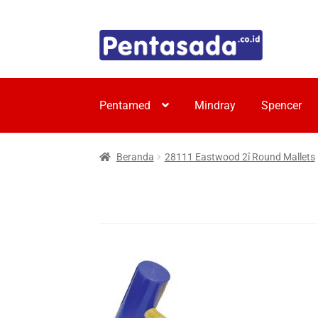
Skip
Skip
to
to
navigation
content
Pentamed
Mindray
Spencer
Beranda
28111 Eastwood 2î Round Mallets