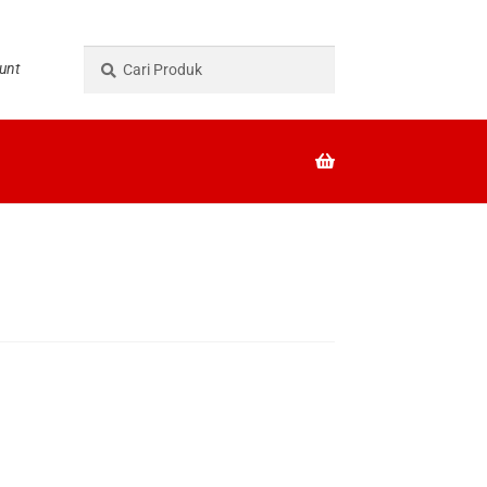
Pencarian
Cari
unt
untuk: