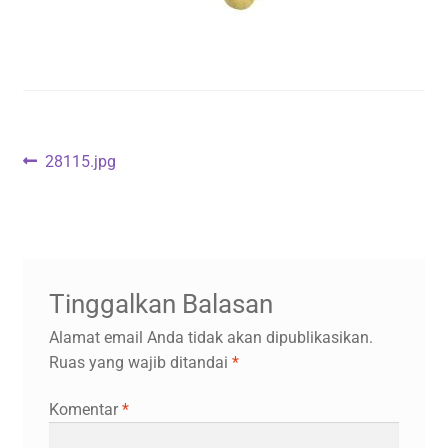
Navigasi
Previous
28115.jpg
post:
pos
Tinggalkan Balasan
Alamat email Anda tidak akan dipublikasikan.
Ruas yang wajib ditandai
*
Komentar
*