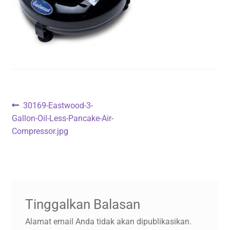
Navigasi
Previous
30169-Eastwood-3-
post:
Gallon-Oil-Less-Pancake-Air-
pos
Compressor.jpg
Tinggalkan Balasan
Alamat email Anda tidak akan dipublikasikan.