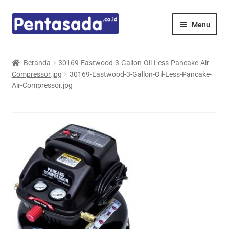
Skip
Skip
Menu
to
to
navigation
content
Expand
Pentamed
child
Beranda
30169-Eastwood-3-Gallon-Oil-Less-Pancake-Air-
menu
Compressor.jpg
30169-Eastwood-3-Gallon-Oil-Less-Pancake-
Mindray
Air-Compressor.jpg
Spencer
Expand
Principals
child
menu
E-Catalogue