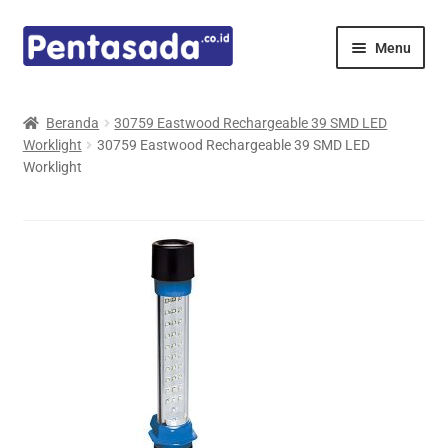
Skip
Skip
Menu
to
to
navigation
content
Expand
Pentamed
child
Beranda
30759 Eastwood Rechargeable 39 SMD LED
menu
Worklight
30759 Eastwood Rechargeable 39 SMD LED
Mindray
Worklight
Spencer
Expand
Principals
child
menu
E-Catalogue