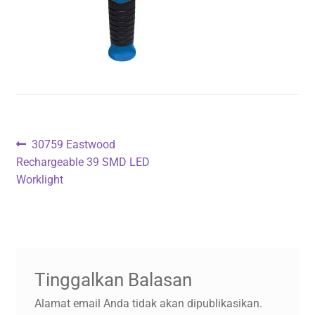
Navigasi
Previous
30759 Eastwood
post:
Rechargeable 39 SMD LED
pos
Worklight
Tinggalkan Balasan
Alamat email Anda tidak akan dipublikasikan.