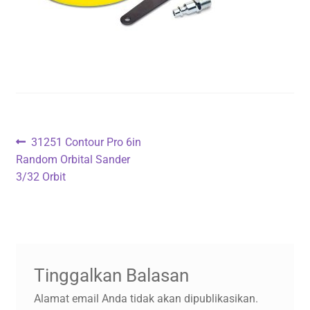
Navigasi
Previous
31251 Contour Pro 6in
post:
Random Orbital Sander
pos
3/32 Orbit
Tinggalkan Balasan
Alamat email Anda tidak akan dipublikasikan.