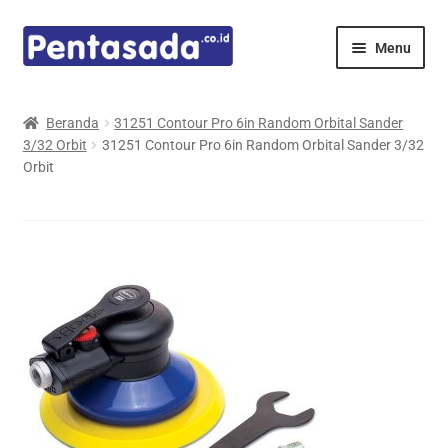
Skip
Skip
Menu
to
to
navigation
content
Expand
Pentamed
child
Beranda
31251 Contour Pro 6in Random Orbital Sander
menu
3/32 Orbit
31251 Contour Pro 6in Random Orbital Sander 3/32
Mindray
Orbit
Spencer
Expand
Principals
child
menu
E-Catalogue