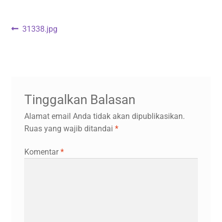
Navigasi
Previous
31338.jpg
post:
pos
Tinggalkan Balasan
Alamat email Anda tidak akan dipublikasikan.
Ruas yang wajib ditandai
*
Komentar
*