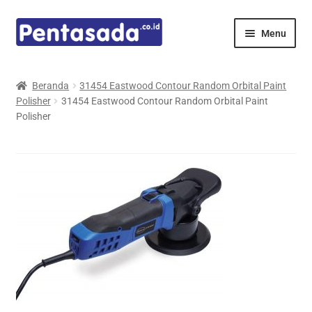
Skip
Skip
Menu
to
to
navigation
content
Expand
Pentamed
child
Beranda
31454 Eastwood Contour Random Orbital Paint
menu
Polisher
31454 Eastwood Contour Random Orbital Paint
Mindray
Polisher
Spencer
Expand
Principals
child
menu
E-Catalogue