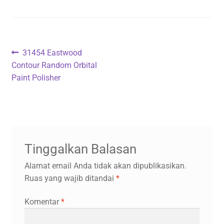
Navigasi
Previous
31454 Eastwood
post:
Contour Random Orbital
pos
Paint Polisher
Tinggalkan Balasan
Alamat email Anda tidak akan dipublikasikan.
Ruas yang wajib ditandai
*
Komentar
*