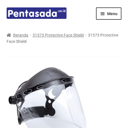
Skip
Skip
Menu
to
to
navigation
content
Expand
Pentamed
child
Beranda
31573 Protective Face Shield
31573 Protective
menu
Face Shield
Mindray
Spencer
Expand
Principals
child
menu
E-Catalogue