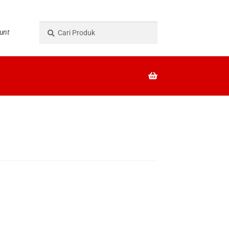
Pencarian
Cari
unt
untuk: