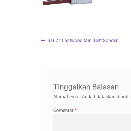
Navigasi
Previous
31672 Eastwood Mini Belt Sander
post:
pos
Tinggalkan Balasan
Alamat email Anda tidak akan dipubli
Komentar
*