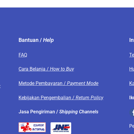
Bantuan /
Help
I
FAQ
T
s
Cara Belanja /
How to Buy
H
Metode Pembayaran /
Payment Mode
Ka
t
Kebijakan Pengembalian /
Return Policy
Ik
.
Jasa Pengiriman /
Shipping Channels
P