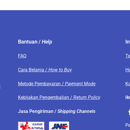
Bantuan /
Help
I
FAQ
T
s
Cara Belanja /
How to Buy
H
Metode Pembayaran /
Payment Mode
Ka
t
Kebijakan Pengembalian /
Return Policy
Ik
.
Jasa Pengiriman /
Shipping Channels
P