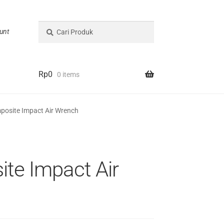
Pencarian
Cari
unt
untuk:
Rp
0
0 items
posite Impact Air Wrench
te Impact Air