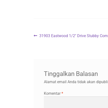
Navigasi
Previous
31903 Eastwood 1/2″ Drive Stubby Comp
post:
pos
Tinggalkan Balasan
Alamat email Anda tidak akan dipubli
Komentar
*