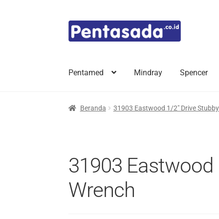
Skip
Skip
to
to
navigation
content
Pentamed
Mindray
Spencer
Beranda
31903 Eastwood 1/2″ Drive Stubby
31903 Eastwood 1
Wrench