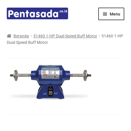
Skip
Skip
Menu
to
to
navigation
content
Expand
Pentamed
child
Beranda
51460 1-HP Dual-Speed Buff Motor
51460 1-HP
menu
Dual-Speed Buff Motor
Mindray
Spencer
Expand
Principals
child
menu
E-Catalogue