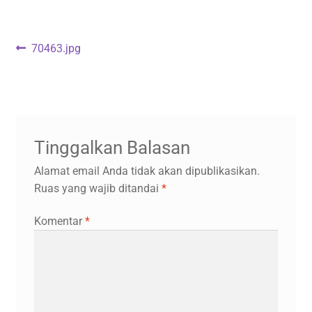
Navigasi
Previous
70463.jpg
post:
pos
Tinggalkan Balasan
Alamat email Anda tidak akan dipublikasikan.
Ruas yang wajib ditandai
*
Komentar
*