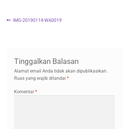
Navigasi
Previous
IMG-20190114-WA0019
post:
pos
Tinggalkan Balasan
Alamat email Anda tidak akan dipublikasikan.
Ruas yang wajib ditandai
*
Komentar
*