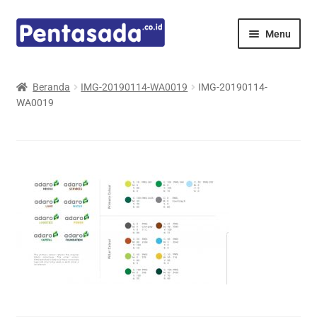
Skip
Skip
Menu
to
to
navigation
content
Expand
Pentamed
child
Beranda
IMG-20190114-WA0019
IMG-20190114-
menu
WA0019
Mindray
Spencer
Expand
Principals
child
menu
E-Catalogue