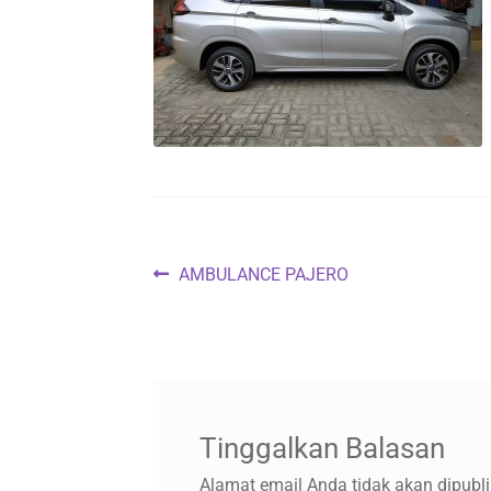
Navigasi
Previous
AMBULANCE PAJERO
post:
pos
Tinggalkan Balasan
Alamat email Anda tidak akan dipubli