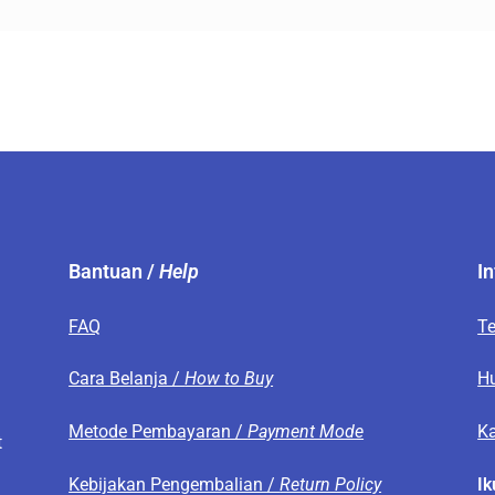
Bantuan /
Help
I
FAQ
T
s
Cara Belanja /
How to Buy
H
Metode Pembayaran /
Payment Mode
Ka
t
Kebijakan Pengembalian /
Return Policy
Ik