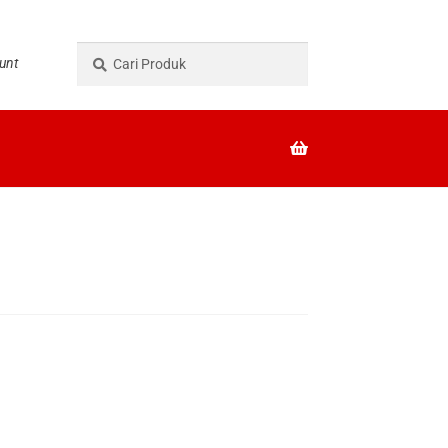
Pencarian
Cari
unt
untuk: