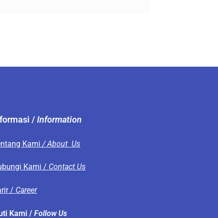
nformasi /
Information
entang Kami
/ About Us
ubungi Kami /
Contact Us
rir /
Career
uti Kami /
Follow Us