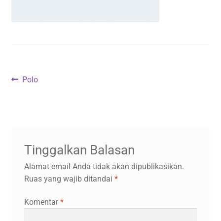
Navigasi
Previous
Polo
post:
pos
Tinggalkan Balasan
Alamat email Anda tidak akan dipublikasikan.
Ruas yang wajib ditandai
*
Komentar
*