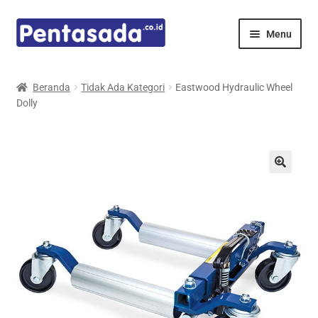
Skip
Skip
Menu
to
to
navigation
content
Expand
Pentamed
child
Beranda
Tidak Ada Kategori
Eastwood Hydraulic Wheel
menu
Dolly
Mindray
Spencer
Expand
Principals
child
menu
E-Catalogue